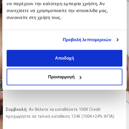
να παρέχουν την καλύτερη εμπειρία χρήστη. Αν
προχωρήσετε σε πληρωμή με μια από τις παρακάτω
συνεχίσετε να χρησιμοποιείτε την ιστοσελίδα μας,
μεθόδους:
συναινείτε στη χρήση τους.
Μέσω τραπεζικής κατάθεσής στους λογαριασμούς που θα
βρείτε
ΕΔΩ
Προβολή λεπτομερειών
Μήν ξεχάσετε στην αιτιολογία να αναφέρετε την
επωνυμία ή το ΑΦΜ σας όπως και την λέξη Credit.
Αποδοχή
Διαδικασία:
Το σύνολο της κατάθεσης σας θα το λάβετε ως τιμολόγιο
Προσαρμογή
H καθαρή αξία της κατάθεσης σας θα προστεθεί ως Credit
στον λογαριασμό σας
Συμβουλή:
Αν θέλετε να καταθέσετε 100€ Credit
προχωρήστε σε τελική κατάθεση 124€ (100€+24% ΦΠΑ)