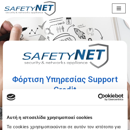
Μεταπηδήστε
στο
περιεχόμενο
Φόρτιση Υπηρεσίας Support
Credit
Το υπόλοιπο σας στην υπηρεσία Support Credit είναι
χαμηλό?
Αυτή η ιστοσελίδα χρησιμοποιεί cookies
Τα cookies χρησιμοποιούνται σε αυτόν τον ιστότοπο για
Για την καλύτερη δυνατή εξυπηρέτηση μπορείτε να